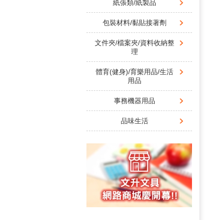
紙張類/紙製品
包裝材料/黏貼接著劑
文件夾/檔案夾/資料收納整
理
體育(健身)/育樂用品/生活
用品
事務機器用品
品味生活