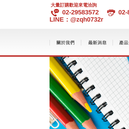
大量訂購歡迎來電洽詢
02-29583572
02-
LINE：@zqh0732r
品味生活
品牌分類
環保愛地