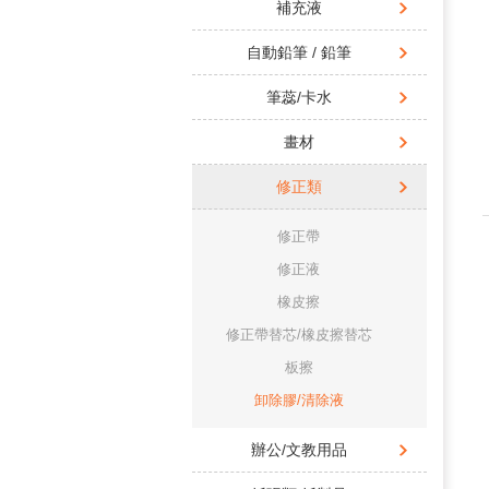
補充液
自動鉛筆 / 鉛筆
筆蕊/卡水
畫材
修正類
修正帶
修正液
橡皮擦
修正帶替芯/橡皮擦替芯
板擦
卸除膠/清除液
辦公/文教用品