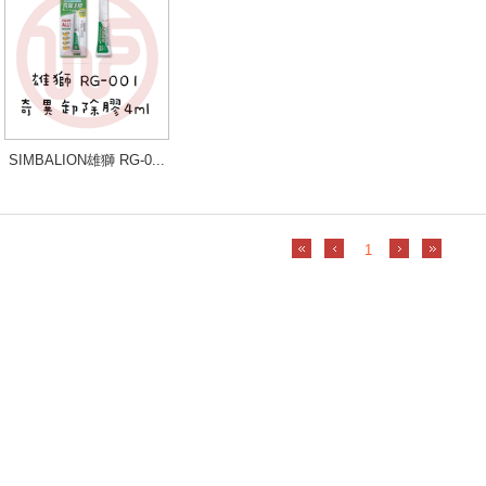
SIMBALION雄獅 RG-0...
1