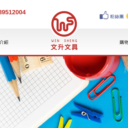
89512004
球
書寫筆
水性筆