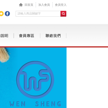
回首頁
加入會員
會員登入
補充液
自動鉛筆 / 鉛筆
筆蕊/卡水