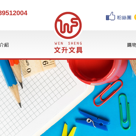
89512004
球
書寫筆
水性筆