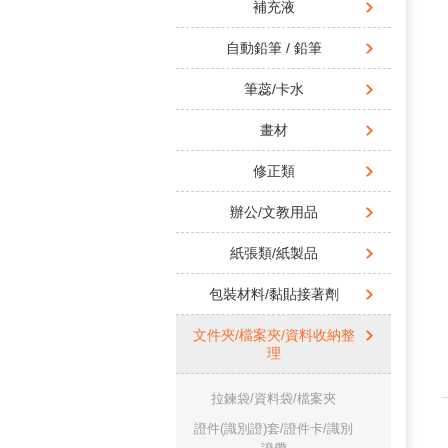
補充液
自動鉛筆 / 鉛筆
筆蕊/卡水
畫材
修正類
辦公/文教用品
紙張類/紙製品
包裝材料/黏貼接著劑
文件夾/檔案夾/資料收納整
理
拉鍊袋/資料袋/檔案夾
證件(識別證)套/證件卡/識別