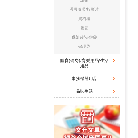
證帶
護貝膠膜/投影片
資料櫃
圖管
保鮮袋/夾鏈袋
保護袋
體育(健身)/育樂用品/生活
用品
事務機器用品
品味生活