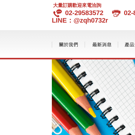
大量訂購歡迎來電洽詢
02-29583572
02-
LINE：@zqh0732r
品味生活
品牌分類
環保愛地