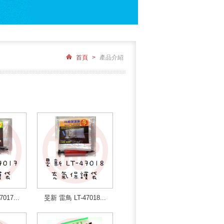
首頁
>
產品介紹
017...
旻新 雷鳥 LT-47018...