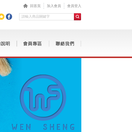
回首頁
加入會員
會員登入
補充液
自動鉛筆 / 鉛筆
筆蕊/卡水