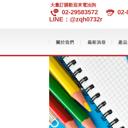
大量訂購歡迎來電洽詢
02-29583572
02-
LINE：@zqh0732r
品味生活
品牌分類
環保愛地