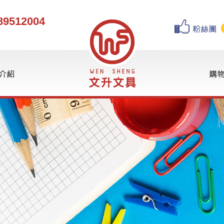
89512004
球
書寫筆
水性筆